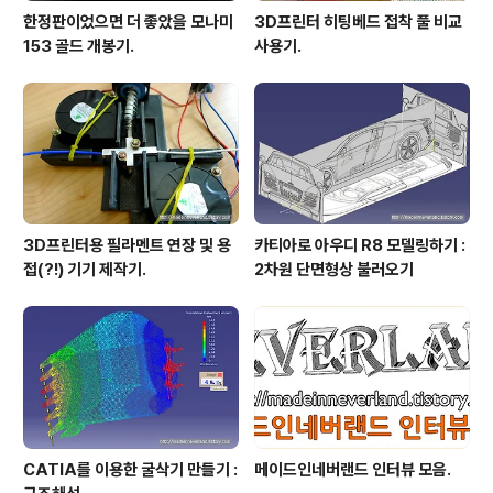
한정판이었으면 더 좋았을 모나미
3D프린터 히팅베드 접착 풀 비교
153 골드 개봉기.
사용기.
3D프린터용 필라멘트 연장 및 용
카티아로 아우디 R8 모델링하기 :
접(?!) 기기 제작기.
2차원 단면형상 불러오기
CATIA를 이용한 굴삭기 만들기 :
메이드인네버랜드 인터뷰 모음.