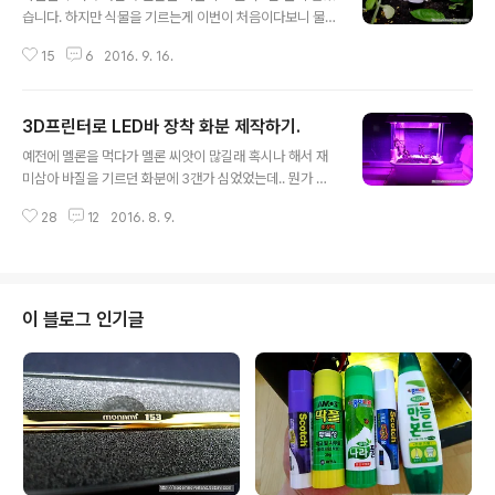
것인지 말이지요. 고민하다가 눕혀서 키우기에는 화분이
습니다. 하지만 식물을 기르는게 이번이 처음이다보니 물
좀 작을 것 같아 세워서 키우기로 했습니다. 그래서 진행한
을 얼만큼 줘야하는지, 온도는 얼마가 좋은지 이런 세세한
3D프린터로 식물지지대 세우기! 아니, 멜론 지지대인가
15
6
2016. 9. 16.
것들을 관리하기가 어렵더군요. 인터넷을 많이 찾고 정보
요? 뭐 아무튼, 지금부터 시작합니다ㅎ 일단 펜과 종이로
를 많이 구하려고 해도 말이죠. 그래서 현재 식물 상태에 대
간단하게 디자인을 해봅니다. 제 블로그를 봐..
한 정보를 좀 더 많이 얻고 더 나아가, 실내에서 키우긴 하
3D프린터로 LED바 장착 화분 제작하기.
지만 좀 더 멜론을 잘 키우고 싶어서 이에 대한 정보를 제공
글 내용
하는 샤오미 스마트 화분관리기를 구입했습니다. 알리익스
예전에 멜론을 먹다가 멜론 씨앗이 많길래 혹시나 해서 재
프레스에서 구매자가 많고 평이 좋은 판매자를 선택해서
미삼아 바질을 기르던 화분에 3갠가 심었었는데.. 뭔가 바
해외직구하였습니다. 이 샤오미 블루투스 화분관리기의 영
질 화분에서 콩나물 같은게 자라서 이게 뭔가.. 생각하다가
어 명칭은 Xiaomi Mi Flora Monitor라고 쓴 쇼핑몰도
28
12
2016. 8. 9.
'아, 이게 그 멜론???'이라는 깨달음을 얻게 되었지요. 장난
있었구요, Flowercare Tester Light Flora Monitor
삼아 심긴 했지만 진짜로 자란 이마당에 한번 제대로 길러
라고 ..
보자 해서 본격적으로 자랄 환경을 꾸며주기로 했습니다.
특히 환경적으로 걱정되었던 게, 저희 집에 햇빛이 잘 들지
않아 멜론이 자라는데 광량이 부족하다는 것이었습니다.
이 블로그 인기글
여기저기 찾아봤더니 이 부족한 광량을 식물등, 즉 식물이
자라는데 적합한 파장을 제공하는 LED로 보충해줄 수 있
다고 하더라구요. 그래서 시작한 프로젝트, 3D프린터로 L
ED바 장착한 화분 제작하기! 그 과정을 보여드릴까 합니
다. ※주의! 저는 원예기술에..