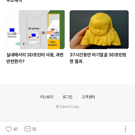
구조해석
실내에서의 3D프린터 사용, 과연
37시간동안 아기얼굴 3D프린팅
안전한가?
한 결과.
의안내
티스토리
로그인
고객센터
© Daum Corp.
41
10