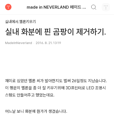
검색하기
made in NEVERLAND 메이드 인 네버랜드
티스토리
실내에서 멜론키우기
실내 화분에 핀 곰팡이 제거하기.
MadeInNeverland
2016. 8. 21. 13:19
재미로 심었던 멜론 씨가 발아한지도 벌써 26일정도 지났습니다.
이 행운의 멜론을 좀 더 잘 키우기위해 3D프린터로 LED 조명시
스템도 만들어주고 했었는데요.
어느날 보니 화분에 뭔가가 생겼습니다.