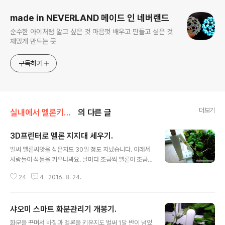
made in NEVERLAND 메이드 인 네버랜드
순수한 아이처럼 알고 싶은 것 마음껏 배우고 만들고 싶은 것
재밌게 만드는 곳
구독하기
더보기
실내에서 멜론키우기
의 다른 글
3D프린터로 멜론 지지대 세우기.
글 내용
벌써 멜론씨앗을 심은지도 30일 정도 지났습니다. 이래서
사람들이 식물을 키우나봐요. 날마다 조금씩 멜론이 조금
씩 자라는 것을 보는 재미가 쏠쏠합니다. 어느날 멜론을 보
24
4
2016. 8. 24.
니 이런게 나타났습니다. 저는 처음에 줄기의 변형인가 생
각했었는데.. 찾아보니 멜론의 덩굴이라고 하더군요. 이런
게 생겨나면 2가지중 하나를 선택해야한답니다. 저 덩굴을
샤오미 스마트 화분관리기 개봉기.
땅쪽으로 유도하여 전체적으로 멜론을 눕혀서 키울건지,
글 내용
아니면 덩굴을 식물 지지대 쪽으로 유도하여 세워서 키울
화분을 꾸며서 바질과 멜론을 키운지도 벌써 1달 반이 넘었