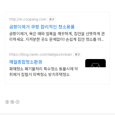
http://m.coupang.com
광고
곰팡이제거 쿠팡 합리적인 청소용품
곰팡이제거, 묵은 때와 얼룩을 깨끗하게, 집안을 산뜻하게 관
리하세요. 지저분한 곳도 문제없이! 손쉽게 집안 청소를 마무
리하고 쾌적함을 즐기세요.
https://blog.naver.com/dailypureclean
광고
해월종합청소환경
화재청소 폐기물처리 특수청소 동물시체 악
취제거 집철거 외벽청소 방치주택청소
(새창열림)
로그 정보