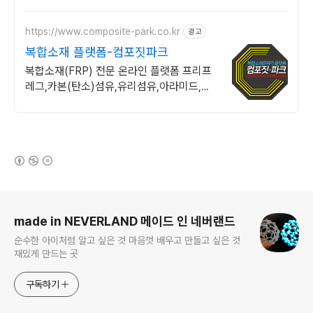
https://www.composite-park.co.kr
광고
복합소재 플랫폼-컴포짓파크
복합소재(FRP) 전문 온라인 플랫폼 프리프
레그,카본(탄소)섬유,유리섬유,아라미드,에
폭시등 소분판매
(새창열림)
로그 정보
made in NEVERLAND 메이드 인 네버랜드
순수한 아이처럼 알고 싶은 것 마음껏 배우고 만들고 싶은 것
재밌게 만드는 곳
구독하기