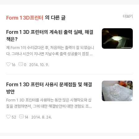
더보기
Form 1 3D프린터
의 다른 글
Form 1 3D 프린터의 계속된 출력 실패, 해결
책은?
글 내용
제 Form 1이 수리갔다온 후, 처음에는 출력이 잘 되었습니
다. 그러나 시간이 지나면 지날수록 출력 성공률이 점점 떨
어져서 최근에는 거의 출력이 되지 않는 지경까지 이르렀
16
0
2014. 10. 9.
지요ㅠ_ㅠ 처음 몇개의 layer는 build platform에 잘 붙
습니다. 하지만 어느 순간부터 layer가 이전 layer에 붙지
않는 현상이 계속되면서 서포트는 만들어지지만 형상이 만
Form 1 3D 프린터 사용시 문제점들 및 해결
들어지지 않는 안타까운 상황이 발생하더라구요. 특히 이
상했던 것이 한 두 케이스에서 위와 같은 현상이 벌어지는
방안
글 내용
것이 아닌, 거의 대부분의 케이스에서 위와 같은 상황이 발
Form 1 3D 프린터를 사용하는 동안 많은 시행착오와 삽
생하더라구요. 레진 탱크랑 build platform을 바꾸어도
질을 경험하면서, 그에 대한 해결방안에 대한 경험도 조금
말이지요. 그제서야 한가지 생각이 들었습니다. 혹시 3D
씩 쌓여가고 있습니다. 경험 안 쌓여도 되니 삽질좀 그만했
프린터 하드웨어 문제가 아니라 소프트웨어 세팅때문에 그
52
14
2014. 8. 24.
으면.. 오늘은.. Form 1에서 출력을 했는데 Build platfor
런게 아..
m에 아무 것도 없는 경우,또는 제대로 출력이 되지 않은 경
우 에 대한 경험을 공유하고자 합니다. Form 1으로 출력을
걸어놓고 잠시 나갔다 와서 성공적인 출력물을 기대하며