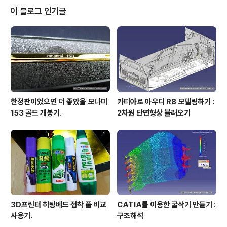
빌드 플랫폼을 봤는데.. (설정샷입니다)음??? 아무 것도 없
이 블로그 인기글
네??? 이건 흡사 화장실에 가서 볼 일을 본 후, 물내리려고
보니 아무 것도 없는 그런 느낌???-_-이랄까요. 또는.. 이
건 또 뭐지??? raft도 제대로 붙지도 않고 출력도 엉망이
네;; 이런 경우에는 여러가지를 확인해봐야 하..
한정판이었으면 더 좋았을 모나미
카티아로 아우디 R8 모델링하기 :
153 골드 개봉기.
2차원 단면형상 불러오기
3D프린터 히팅베드 접착 풀 비교
CATIA를 이용한 굴삭기 만들기 :
사용기.
구조해석