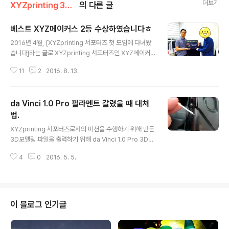
더보기
XYZprinting 3D프린터
의 다른 글
베스트 XYZ메이커스 2등 수상하였습니다ㅎ
글 내용
2016년 4월, [XYZprinting 서포터즈 첫 모임에 다녀왔
습니다]라는 글로 XYZprinting 서포터즈인 XYZ메이커
스에 선발되었다는 소식을 전해드렸었는데요. 3달 간의 활
11
2
2016. 8. 13.
동이 끝나고.. 저는.. 감개무량하게도 베스트 XYZ메이커스
2등을 수상하였습니다ㅎ 2등 상품이 무려 da Vinci 1.0 P
ro 1대와 필라멘트 5개!!! 그리고 2016년 8월 12일 금요
da Vinci 1.0 Pro 필라멘트 갈렸을 때 대처
일 어제 서울숲 한라에코벨리 5층 XYZprinting 한국지사
에서 상품 수여식이 있었습니다. 이곳이 바로 XYZprintin
법.
글 내용
g 한국지사가 위치한 서울숲 한라에코밸리이지요. 임동진
XYZprinting 서포터즈로서의 미션을 수행하기 위해 만든
XYZprinting 한국 지사장님께서 상품을 전달해주셨습니
3D모델링 파일을 출력하기 위해 da Vinci 1.0 Pro 3D프
다. 아하핫, 굉장히 쑥스럽더군요. 그 자리에 계시던 다른 X
린터에 업로딩한 후 출력을 걸고 잠시 외출을 하고 왔는데..
YZ메이커스분과 임동진 XYZprin..
4
0
2016. 5. 5.
두둥. 아무 것도 안나왔어요. 우리 노즐님은 허공에서 신나
게 혼자 돌고 있었구요. 필라멘트가 안나오고 오래 노즐에
있을때 나타나는 그을음이 노즐 끝에 보이는군요. 혹시 노
즐 끝부분이 막혀서 안나왔나 해서 구리 브러쉬로 노즐과
레벨링 프로브를 잘 닦아주고.. 노즐을 뚫어주는 기구(청소
이 블로그 인기글
용 와이어)로.. 청소도 잘 해주었는데 다시 출력을 시도해도
3D프린팅이 안되더군요. '헐, 3D프린터 사용한지 1주일도