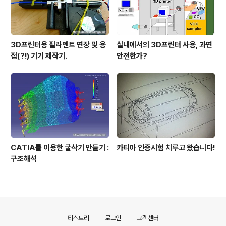
3D프린터용 필라멘트 연장 및 용
실내에서의 3D프린터 사용, 과연
접(?!) 기기 제작기.
안전한가?
CATIA를 이용한 굴삭기 만들기 :
카티아 인증시험 치루고 왔습니다!
구조해석
의안내
티스토리
로그인
고객센터