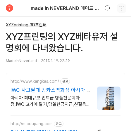
검색하기
made in NEVERLAND 메이드 인 네버랜드
티스토리
XYZprinting 3D프린터
XYZ프린팅의 XYZ베타유저 설
명회에 다녀왔습니다.
MadeInNeverland
2017. 1. 19. 22:29
http://www.kangkas.com/
광고
IWC 사고팔때 캉카스백화점 아시아 최
대 명품시계 백화점
아시아 최대규모 민트급 명품전문백화
점,IWC 고가에 팔기,당일현금지급,친절응대
압도적인 규모와 스케일 100개 명품매장이
한곳에 모였다 명품시계 전문 백화점
http://m.coupang.com
광고