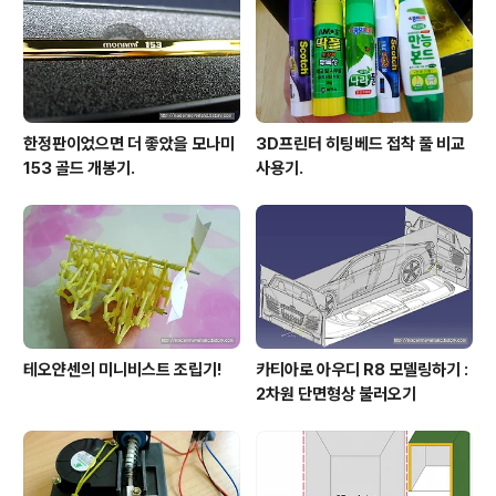
안되서 망가뜨린건가'라는 불안감에 원인을 허겁지겁 찾아
보던 중 혹시나 해서 필라멘트를 언로딩 해보았는데 언로
딩이 안되..
한정판이었으면 더 좋았을 모나미
3D프린터 히팅베드 접착 풀 비교
153 골드 개봉기.
사용기.
테오얀센의 미니비스트 조립기!
카티아로 아우디 R8 모델링하기 :
2차원 단면형상 불러오기